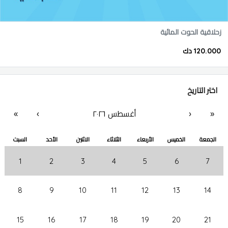
زحلاقية الحوت المائية
120.000 دك
اختر التاريخ
أغسطس ٢٠٢٦
«
‹
›
»
الجمعة
الخميس
الأربعاء
الثلاثاء
الاثنين
الأحد
السبت
1
2
3
4
5
6
7
8
9
10
11
12
13
14
15
16
17
18
19
20
21