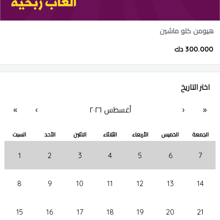
هيومن كلو ماشين
300.000 دك
اختر التاريخ
أغسطس ٢٠٢٦
«
‹
›
»
الجمعة
الخميس
الأربعاء
الثلاثاء
الاثنين
الأحد
السبت
1
2
3
4
5
6
7
8
9
10
11
12
13
14
15
16
17
18
19
20
21