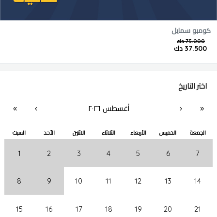
كومبو سمايل
75.000 دك
37.500 دك
اختر التاريخ
أغسطس ٢٠٢٦
«
‹
›
»
الجمعة
الخميس
الأربعاء
الثلاثاء
الاثنين
الأحد
السبت
1
2
3
4
5
6
7
8
9
10
11
12
13
14
15
16
17
18
19
20
21