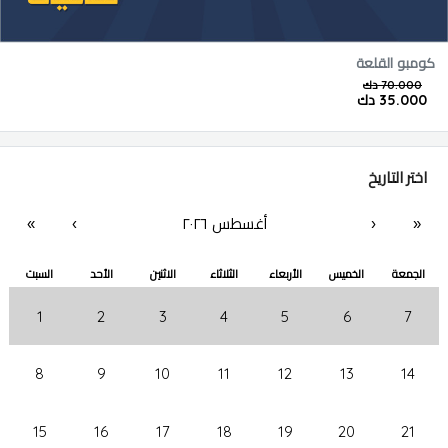
كومبو القلعة
70.000 دك
35.000 دك
اختر التاريخ
أغسطس ٢٠٢٦
«
‹
›
»
الجمعة
الخميس
الأربعاء
الثلاثاء
الاثنين
الأحد
السبت
1
2
3
4
5
6
7
8
9
10
11
12
13
14
15
16
17
18
19
20
21