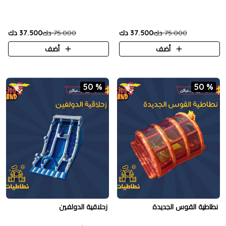
75.000 دك
37.500 دك
75.000 دك
37.500 دك
أضف
أضف
50 %
50 %
نطاطية القوس الجديدة
زحلاقية الدولفين