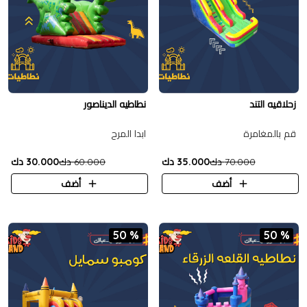
زحلاقيه التند
نطاطيه الديناصور
قم بالمغامرة
ابدا المرح
70.000 دك
35.000 دك
60.000 دك
30.000 دك
أضف
أضف
50 %
50 %