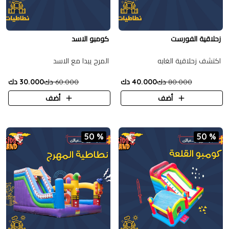
زحلاقية الفورست
كومبو الاسد
اكتشف زحلاقية الغابه
المرح يبدا مع الاسد
80.000 دك
40.000 دك
60.000 دك
30.000 دك
أضف
أضف
50 %
50 %