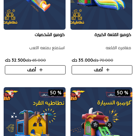
كومبو القلعة الكبيرة
كومبو الشخصيات
مغامره القلعه
استمتع بمتعه اللعب
70.000 دك
35.000 دك
65.000 دك
32.500 دك
أضف
أضف
50 %
50 %