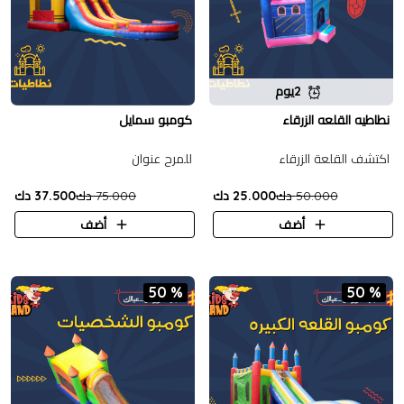
2يوم
نطاطيه القلعه الزرقاء
كومبو سمايل
اكتشف القلعة الزرقاء
للمرح عنوان
50.000 دك
25.000 دك
75.000 دك
37.500 دك
أضف
أضف
50 %
50 %