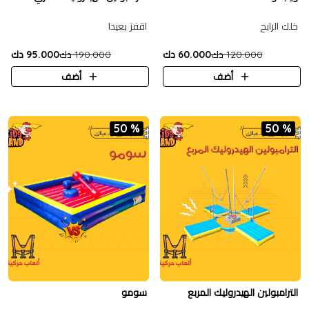
خلك الرابح
اقفز بعيدا
120.000 دك
60.000 دك
190.000 دك
95.000 دك
أضف
أضف
50 %
50 %
الترامبولين الهيدروليك المربع
سومو