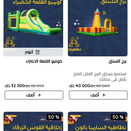
2يوم
برج التسلق
كومبو القلعة الخضراء
استمتع بتسلق البرج القابل للنفخ
بأمان في مكانك.
80.000 دك
40.000 دك
65.000 دك
32.500 دك
أضف
أضف
50 %
50 %