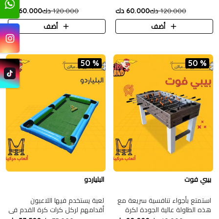
120.000 دك
60.000 دك
120.000 دك
60.000 دك
أضف
أضف
50 %
50 %
بيبي فوت
البلياردو
استمتع بأجواء تنافسية سريعة مع
لعبة يستخدم فيها اللاعبون
هذه الطاولة عالية الجودة لكرة
أقدامهم لركل كرات كرة القدم في