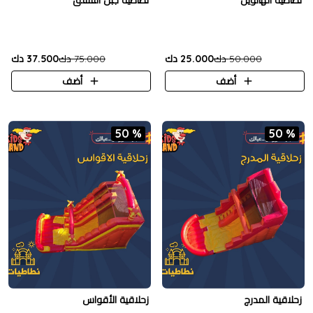
نطاطية الهالوين
نطاطية جبل التسلق
50.000 دك
25.000 دك
75.000 دك
37.500 دك
أضف
أضف
50 %
50 %
زحلاقية المدرج
زحلاقية الأقواس