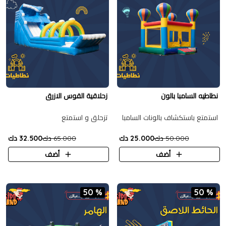
نطاطيه السامبا بالون
زحلاقية القوس الازرق
استمتع باستكشاف بالونات السامبا
تزحلق و استمتع
50.000 دك
25.000 دك
65.000 دك
32.500 دك
أضف
أضف
50 %
50 %