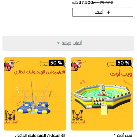
75.000 دك
37.500 دك
أضف
ألعاب حركية
50 %
50 %
ويب أوت 1
الترامبولين الهيدروليك الدائري