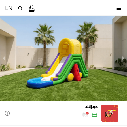
EN
كيدزلاند