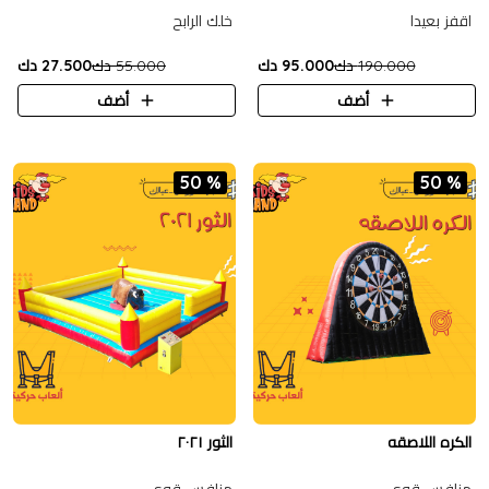
اقفز بعيدا
خلك الرابح
190.000 دك
95.000 دك
55.000 دك
27.500 دك
أضف
أضف
50 %
50 %
الكره اللاصقه
الثور ٢٠٢١