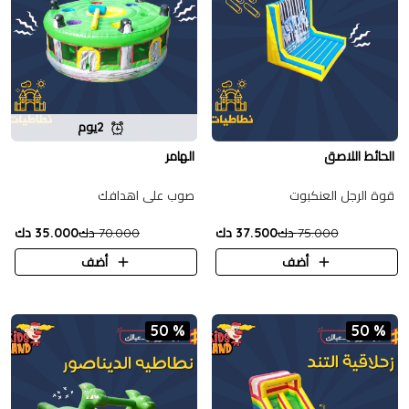
2يوم
الحائط اللاصق
الهامر
قوة الرجل العنكبوت
صوب على اهدافك
75.000 دك
37.500 دك
70.000 دك
35.000 دك
أضف
أضف
50 %
50 %