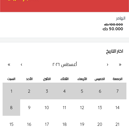
الهامر
100.000 دك
50.000 دك
اختر التاريخ
أغسطس ٢٠٢٦
«
‹
›
»
الجمعة
الخميس
الأربعاء
الثلاثاء
الاثنين
الأحد
السبت
1
2
3
4
5
6
7
8
9
10
11
12
13
14
15
16
17
18
19
20
21