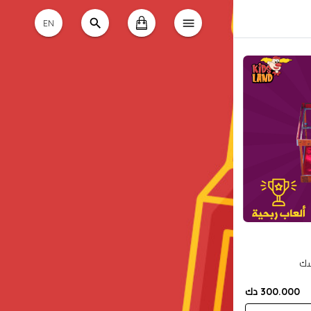
EN
سك
300.000 دك