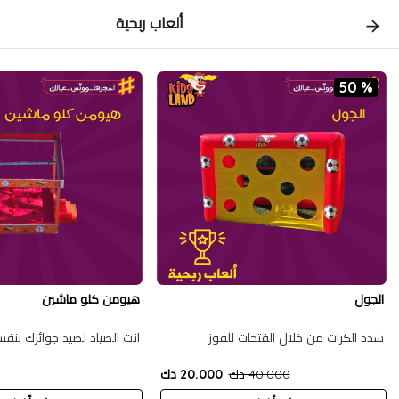
ألعاب ربحية
50 %
الجول
هيومن كلو ماشين
سدد الكرات من خلال الفتحات للفوز
انت الصياد لصيد جوائزك بنف
40.000 دك
20.000 دك