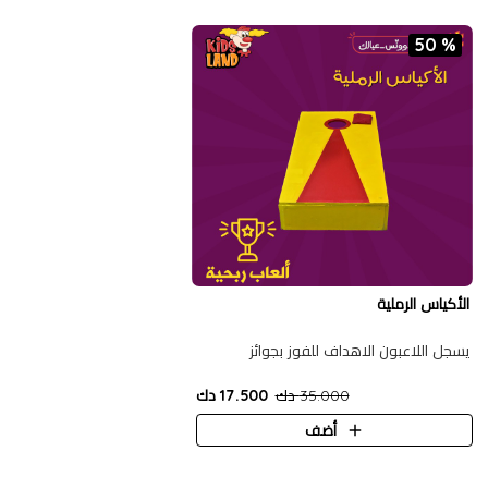
50 %
الأكياس الرملية
يسجل اللاعبون الاهداف للفوز بجوائز
35.000 دك
17.500 دك
أضف