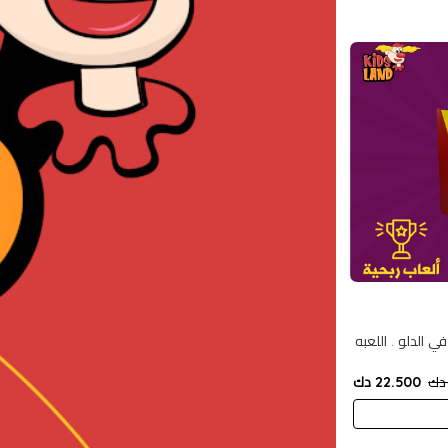
ي الدلو . اللعبه
22.500 دك