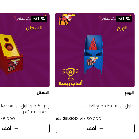
50 %
50 %
الهرم
السطل
حاول ان تسقط جميع العلب
إرم الكرة وحاول ان تسددها ف
أصعب مما تبدو!
50.000 دك
25.000 دك
45.000 دك
أضف
أضف