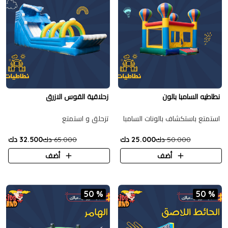
نطاطيه السامبا بالون
زحلاقية القوس الازرق
استمتع باستكشاف بالونات السامبا
تزحلق و استمتع
50.000 دك
25.000 دك
65.000 دك
32.500 دك
أضف
أضف
50 %
50 %