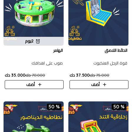
2يوم
الحائط اللاصق
الهامر
قوة الرجل العنكبوت
صوب على اهدافك
75.000 دك
37.500 دك
70.000 دك
35.000 دك
أضف
أضف
50 %
50 %