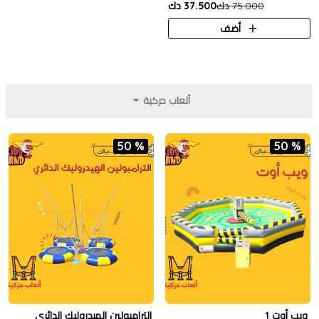
75.000 دك
37.500 دك
أضف
ألعاب حركية
50 %
50 %
ويب أوت 1
الترامبولين الهيدروليك الدائري