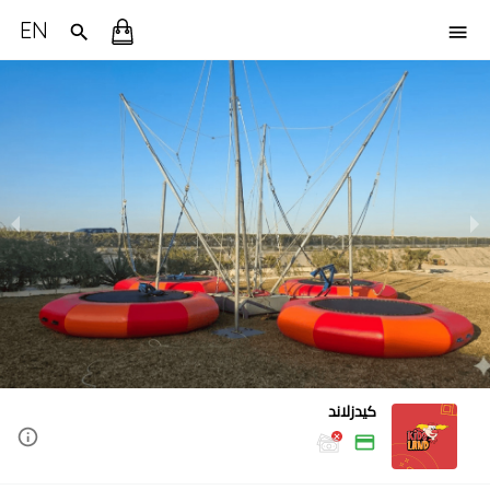
EN
كيدزلاند