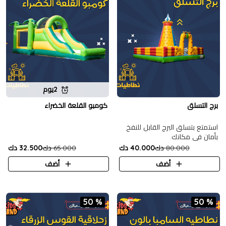
2يوم
برج التسلق
كومبو القلعة الخضراء
استمتع بتسلق البرج القابل للنفخ
بأمان في مكانك.
80.000 دك
40.000 دك
65.000 دك
32.500 دك
أضف
أضف
50 %
50 %