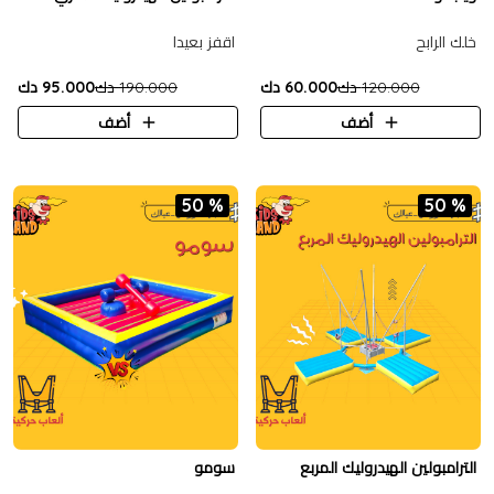
خلك الرابح
اقفز بعيدا
120.000 دك
60.000 دك
190.000 دك
95.000 دك
أضف
أضف
50 %
50 %
الترامبولين الهيدروليك المربع
سومو