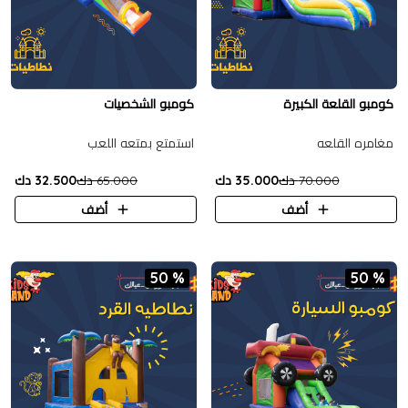
كومبو القلعة الكبيرة
كومبو الشخصيات
مغامره القلعه
استمتع بمتعه اللعب
70.000 دك
35.000 دك
65.000 دك
32.500 دك
أضف
أضف
50 %
50 %