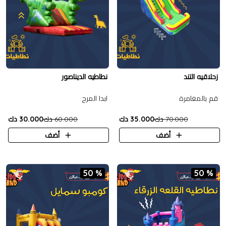
زحلاقيه التند
نطاطيه الديناصور
قم بالمغامرة
ابدا المرح
70.000 دك
35.000 دك
60.000 دك
30.000 دك
أضف
أضف
50 %
50 %