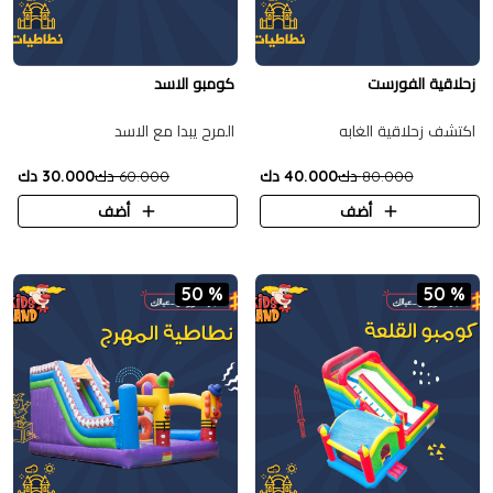
زحلاقية الفورست
كومبو الاسد
اكتشف زحلاقية الغابه
المرح يبدا مع الاسد
80.000 دك
40.000 دك
60.000 دك
30.000 دك
أضف
أضف
50 %
50 %