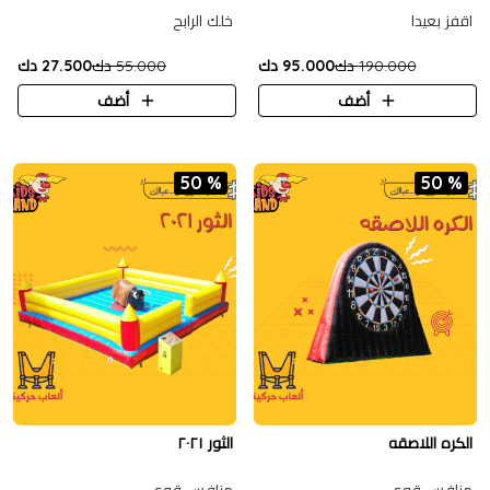
اقفز بعيدا
خلك الرابح
190.000 دك
95.000 دك
55.000 دك
27.500 دك
أضف
أضف
50 %
50 %
الكره اللاصقه
الثور ٢٠٢١