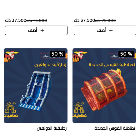
75.000 دك
37.500 دك
75.000 دك
37.500 دك
أضف
أضف
50 %
50 %
نطاطية القوس الجديدة
زحلاقية الدولفين