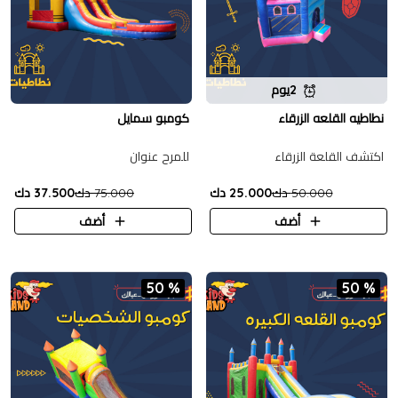
2يوم
نطاطيه القلعه الزرقاء
كومبو سمايل
اكتشف القلعة الزرقاء
للمرح عنوان
50.000 دك
25.000 دك
75.000 دك
37.500 دك
أضف
أضف
50 %
50 %