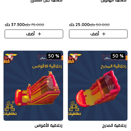
نطاطية الهالوين
نطاطية جبل التسلق
50.000 دك
25.000 دك
75.000 دك
37.500 دك
أضف
أضف
50 %
50 %
زحلاقية المدرج
زحلاقية الأقواس