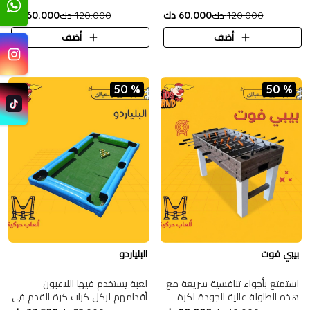
120.000 دك
60.000 دك
120.000 دك
60.000 دك
أضف
أضف
50 %
50 %
بيبي فوت
البلياردو
استمتع بأجواء تنافسية سريعة مع
لعبة يستخدم فيها اللاعبون
هذه الطاولة عالية الجودة لكرة
أقدامهم لركل كرات كرة القدم في